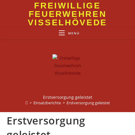
Zum
FREIWILLIGE
Inhalt
FEUERWEHREN
springen
VISSELHÖVEDE
MENÜ
Erstversorgung geleistet
>
Einsatzberichte
>
Erstversorgung geleistet
Erstversorgung
geleistet