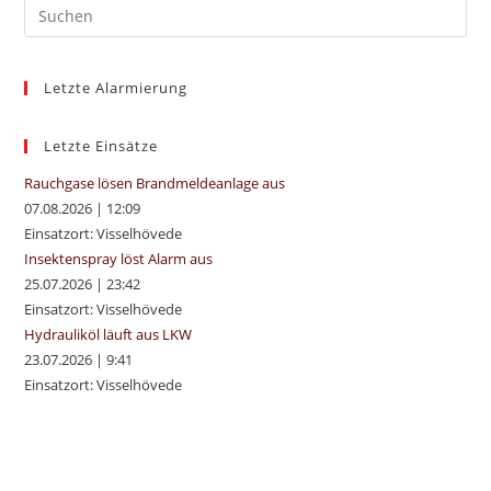
Pre
Es
to
Letzte Alarmierung
clo
the
sea
Letzte Einsätze
pan
Rauchgase lösen Brandmeldeanlage aus
07.08.2026
|
12:09
Einsatzort: Visselhövede
Insektenspray löst Alarm aus
25.07.2026
|
23:42
Einsatzort: Visselhövede
Hydrauliköl läuft aus LKW
23.07.2026
|
9:41
Einsatzort: Visselhövede