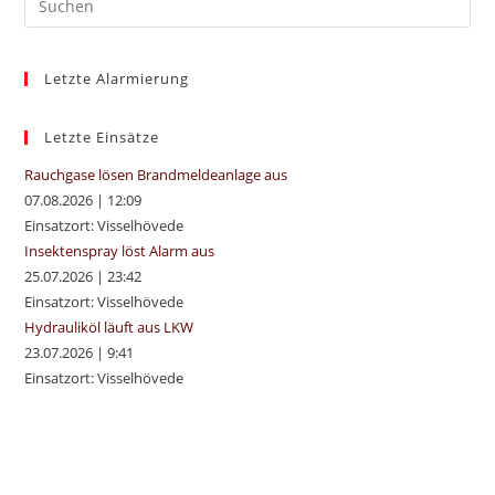
Es
to
Letzte Alarmierung
clo
the
sea
Letzte Einsätze
pan
Rauchgase lösen Brandmeldeanlage aus
07.08.2026
|
12:09
Einsatzort: Visselhövede
Insektenspray löst Alarm aus
25.07.2026
|
23:42
Einsatzort: Visselhövede
Hydrauliköl läuft aus LKW
23.07.2026
|
9:41
Einsatzort: Visselhövede