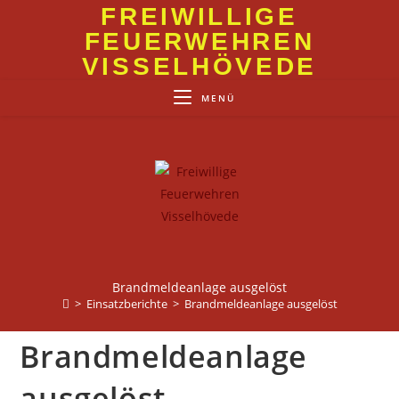
Zum
FREIWILLIGE
Inhalt
FEUERWEHREN
springen
VISSELHÖVEDE
MENÜ
Brandmeldeanlage ausgelöst
>
Einsatzberichte
>
Brandmeldeanlage ausgelöst
Brandmeldeanlage
ausgelöst