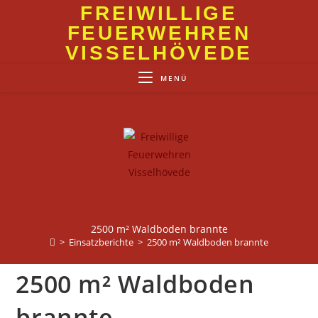
Zum
FREIWILLIGE
Inhalt
FEUERWEHREN
springen
VISSELHÖVEDE
MENÜ
2500 m² Waldboden brannte
>
Einsatzberichte
>
2500 m² Waldboden brannte
2500 m² Waldboden
brannte