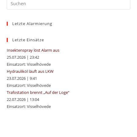
Pre
Es
to
Letzte Alarmierung
clo
the
sea
Letzte Einsätze
pan
Insektenspray löst Alarm aus
25.07.2026
|
23:42
Einsatzort: Visselhövede
Hydrauliköl läuft aus LKW
23.07.2026
|
9:41
Einsatzort: Visselhövede
Trafostation brennt „Auf der Loge“
22.07.2026
|
13:04
Einsatzort: Visselhövede