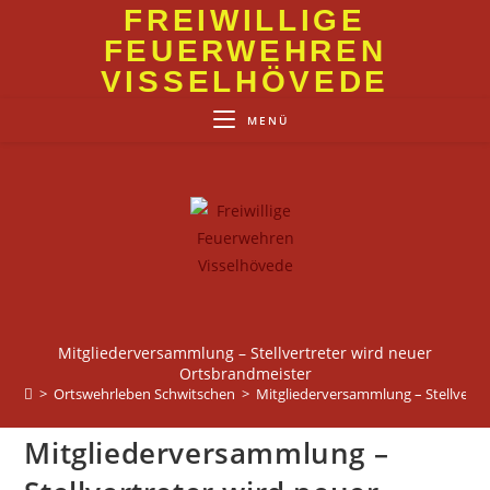
Zum
FREIWILLIGE
Inhalt
FEUERWEHREN
springen
VISSELHÖVEDE
MENÜ
Mitgliederversammlung – Stellvertreter wird neuer
Ortsbrandmeister
>
Ortswehrleben Schwitschen
>
Mitgliederversammlung – Stellvertr
Mitgliederversammlung –