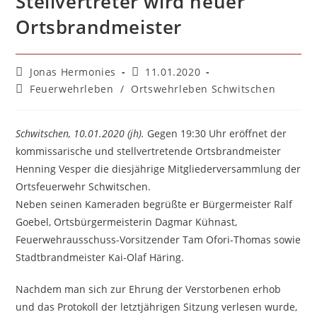
Stellvertreter wird neuer
Ortsbrandmeister
Beitrags-
Beitrag
Jonas Hermonies
11.01.2020
Autor:
veröffentlicht:
Beitrags-
Feuerwehrleben
/
Ortswehrleben Schwitschen
Kategorie:
Schwitschen, 10.01.2020 (jh).
Gegen 19:30 Uhr eröffnet der
kommissarische und stellvertretende Ortsbrandmeister
Henning Vesper die diesjährige Mitgliederversammlung der
Ortsfeuerwehr Schwitschen.
Neben seinen Kameraden begrüßte er Bürgermeister Ralf
Goebel, Ortsbürgermeisterin Dagmar Kühnast,
Feuerwehrausschuss-Vorsitzender Tam Ofori-Thomas sowie
Stadtbrandmeister Kai-Olaf Häring.
Nachdem man sich zur Ehrung der Verstorbenen erhob
und das Protokoll der letztjährigen Sitzung verlesen wurde,