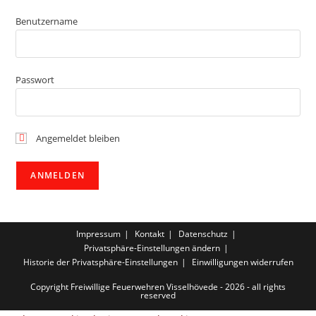
Benutzername
Passwort
Angemeldet bleiben
Impressum
Kontakt
Datenschutz
Privatsphäre-Einstellungen ändern
Historie der Privatsphäre-Einstellungen
Einwilligungen widerrufen
Copyright Freiwillige Feuerwehren Visselhövede - 2026 - all rights
reserved