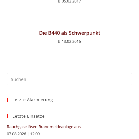
05.02.2017
Die B440 als Schwerpunkt
13.02.2016
Pre
Es
to
Letzte Alarmierung
clo
the
sea
Letzte Einsätze
pan
Rauchgase lösen Brandmeldeanlage aus
07.08.2026
|
12:09