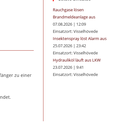
panel.
Rauchgase lösen
Brandmeldeanlage aus
07.08.2026
|
12:09
Einsatzort: Visselhövede
Insektenspray löst Alarm aus
25.07.2026
|
23:42
Einsatzort: Visselhövede
Hydrauliköl läuft aus LKW
23.07.2026
|
9:41
Einsatzort: Visselhövede
fänger zu einer
endet.