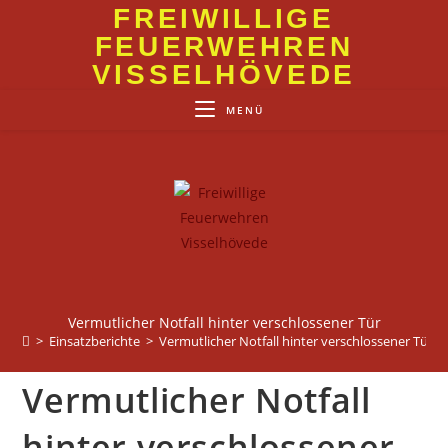
Zum
FREIWILLIGE
Inhalt
FEUERWEHREN
springen
VISSELHÖVEDE
MENÜ
Vermutlicher Notfall hinter verschlossener Tür
>
Einsatzberichte
>
Vermutlicher Notfall hinter verschlossener Tür
Vermutlicher Notfall
hinter verschlossener