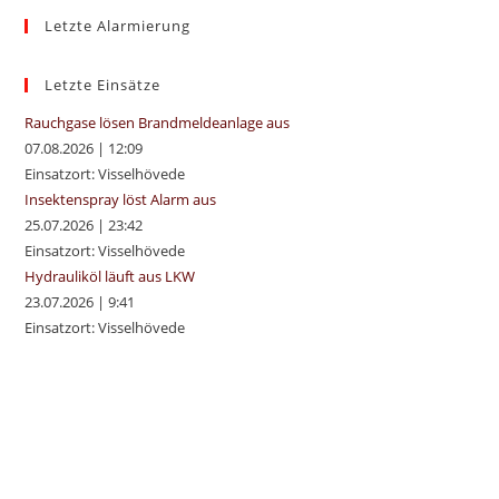
Letzte Alarmierung
clo
the
sea
Letzte Einsätze
pan
Rauchgase lösen Brandmeldeanlage aus
07.08.2026
|
12:09
Einsatzort: Visselhövede
Insektenspray löst Alarm aus
25.07.2026
|
23:42
Einsatzort: Visselhövede
Hydrauliköl läuft aus LKW
23.07.2026
|
9:41
Einsatzort: Visselhövede