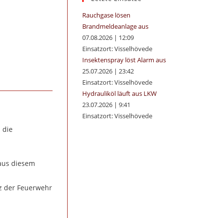
panel.
Rauchgase lösen
Brandmeldeanlage aus
07.08.2026
|
12:09
Einsatzort: Visselhövede
Insektenspray löst Alarm aus
25.07.2026
|
23:42
Einsatzort: Visselhövede
Hydrauliköl läuft aus LKW
23.07.2026
|
9:41
Einsatzort: Visselhövede
 die
 aus diesem
tz der Feuerwehr