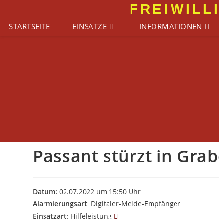
Zum
FREIWILL
Inhalt
STARTSEITE
EINSÄTZE
INFORMATIONEN
springen
Passant stürzt in Gra
Datum:
02.07.2022 um 15:50 Uhr
Alarmierungsart:
Digitaler-Melde-Empfänger
Einsatzart:
Hilfeleistung