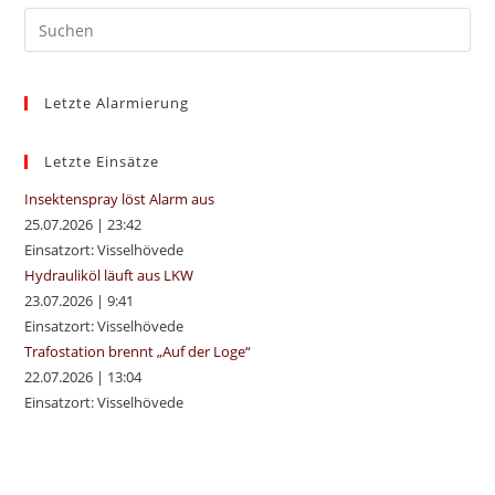
Pre
Es
to
Letzte Alarmierung
clo
the
sea
Letzte Einsätze
pan
Insektenspray löst Alarm aus
25.07.2026
|
23:42
Einsatzort: Visselhövede
Hydrauliköl läuft aus LKW
23.07.2026
|
9:41
Einsatzort: Visselhövede
Trafostation brennt „Auf der Loge“
22.07.2026
|
13:04
Einsatzort: Visselhövede