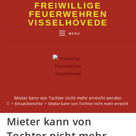
Zum
FREIWILLIGE
Inhalt
FEUERWEHREN
springen
VISSELHÖVEDE
MENÜ
Mieter kann von Tochter nicht mehr erreicht werden
>
Einsatzberichte
>
Mieter kann von Tochter nicht mehr erreicht we
Mieter kann von
Tochter nicht mehr