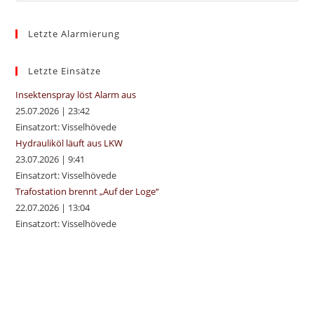
to
Letzte Alarmierung
clo
the
sea
Letzte Einsätze
pan
Insektenspray löst Alarm aus
25.07.2026
|
23:42
Einsatzort: Visselhövede
Hydrauliköl läuft aus LKW
23.07.2026
|
9:41
Einsatzort: Visselhövede
Trafostation brennt „Auf der Loge“
22.07.2026
|
13:04
Einsatzort: Visselhövede