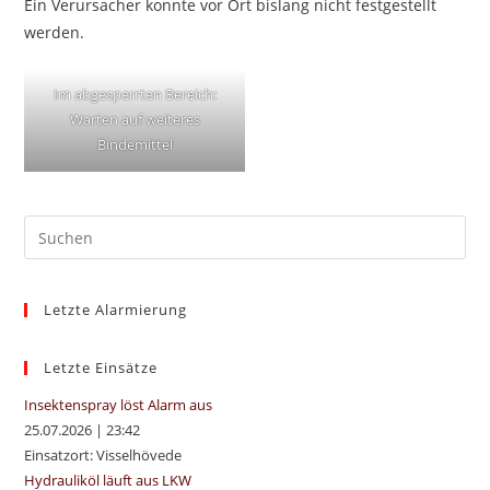
Ein Verursacher konnte vor Ort bislang nicht festgestellt
werden.
Im abgesperrten Bereich:
Warten auf weiteres
Bindemittel
Pre
Es
to
Letzte Alarmierung
clo
the
sea
Letzte Einsätze
pan
Insektenspray löst Alarm aus
25.07.2026
|
23:42
Einsatzort: Visselhövede
Hydrauliköl läuft aus LKW