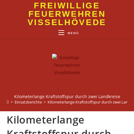
Zum
FREIWILLIGE
Inhalt
FEUERWEHREN
springen
VISSELHÖVEDE
MENÜ
Kilometerlange Kraftstoffspur durch zwei Landkreise
>
Einsatzberichte
>
Kilometerlange Kraftstoffspur durch zwei Landkr
Kilometerlange
Kraftstoffspur durch