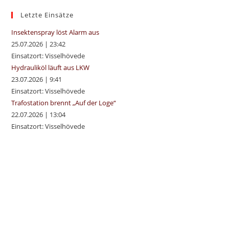
the
sea
Letzte Einsätze
pan
Insektenspray löst Alarm aus
25.07.2026
|
23:42
Einsatzort: Visselhövede
Hydrauliköl läuft aus LKW
23.07.2026
|
9:41
Einsatzort: Visselhövede
Trafostation brennt „Auf der Loge“
22.07.2026
|
13:04
Einsatzort: Visselhövede