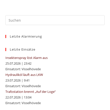
Pre
Es
to
Letzte Alarmierung
clo
the
sea
Letzte Einsätze
pan
Insektenspray löst Alarm aus
25.07.2026
|
23:42
Einsatzort: Visselhövede
Hydrauliköl läuft aus LKW
23.07.2026
|
9:41
Einsatzort: Visselhövede
Trafostation brennt „Auf der Loge“
22.07.2026
|
13:04
Einsatzort: Visselhövede