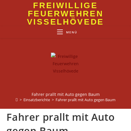
Zum
FREIWILLIGE
Inhalt
FEUERWEHREN
springen
VISSELHÖVEDE
MENÜ
Fahrer prallt mit Auto gegen Baum
>
Einsatzberichte
>
Fahrer prallt mit Auto gegen Baum
Fahrer prallt mit Auto
gegen Baum