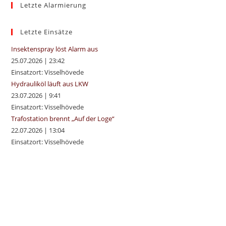
Letzte Alarmierung
clo
the
sea
Letzte Einsätze
pan
Insektenspray löst Alarm aus
25.07.2026
|
23:42
Einsatzort: Visselhövede
Hydrauliköl läuft aus LKW
23.07.2026
|
9:41
Einsatzort: Visselhövede
Trafostation brennt „Auf der Loge“
22.07.2026
|
13:04
Einsatzort: Visselhövede