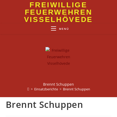
Zum
FREIWILLIGE
Inhalt
FEUERWEHREN
springen
VISSELHÖVEDE
MENÜ
Brennt Schuppen
>
Einsatzberichte
>
Brennt Schuppen
Brennt Schuppen