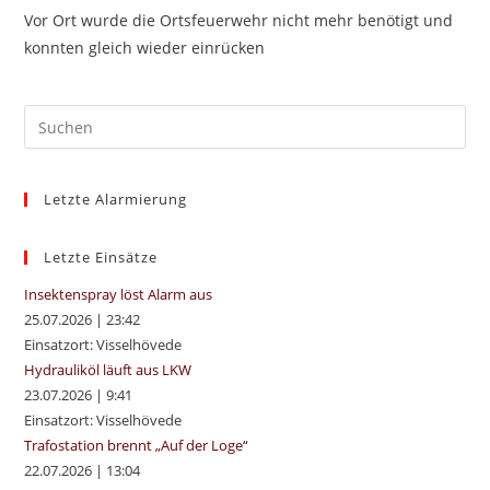
Vor Ort wurde die Ortsfeuerwehr nicht mehr benötigt und
konnten gleich wieder einrücken
Pre
Es
to
Letzte Alarmierung
clo
the
sea
Letzte Einsätze
pan
Insektenspray löst Alarm aus
25.07.2026
|
23:42
Einsatzort: Visselhövede
Hydrauliköl läuft aus LKW
23.07.2026
|
9:41
Einsatzort: Visselhövede
Trafostation brennt „Auf der Loge“
22.07.2026
|
13:04