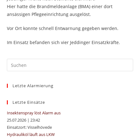
Hier hatte die Brandmeldeanlage (BMA) einer dort
ansässigen Pflegeeinrichtung ausgelöst.
Vor Ort konnte schnell Entwarnung gegeben werden.
Im Einsatz befanden sich vier Jeddinger Einsatzkräfte.
Pre
Es
to
Letzte Alarmierung
clo
the
sea
Letzte Einsätze
pan
Insektenspray löst Alarm aus
25.07.2026
|
23:42
Einsatzort: Visselhövede
Hydrauliköl läuft aus LKW