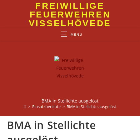
Zum
FREIWILLIGE
Inhalt
FEUERWEHREN
springen
VISSELHÖVEDE
MENÜ
BMA in Stellichte ausgelöst
>
Einsatzberichte
>
BMA in Stellichte ausgelöst
BMA in Stellichte
ausgelöst