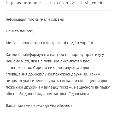
Beitrags-
Beitrag
Beitrags-
Jonas Hermonies
23.03.2022
Allgemein
Autor:
veröffentlicht:
Kategorie:
Інформація про сигнали сирени
Пані та панове,
Ми всі співпереживаємо трагічні події в Україні.
Хотіли б поінформувати вас про поширену практику у
нашому місті, яка не повинна викликати у вас
занепокоєння. Сирени використовуються для
сповіщення добровільної пожежної дружини. Таким
чином, звуки сирени служать сигналом сповіщення для
пожежної дружини у випадку пожежі, нещасного випадку
або необхідності надання загальної допомоги.
Ваша пожежна команда Visselhövede