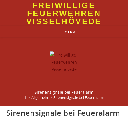
Zum
FREIWILLIGE
Inhalt
FEUERWEHREN
springen
VISSELHÖVEDE
MENÜ
Sirenensignale bei Feueralarm
>
Allgemein
>
Sirenensignale bei Feueralarm
Sirenensignale bei Feueralarm