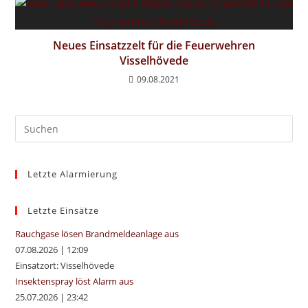
Neues Einsatzzelt für die Feuerwehren
Visselhövede
09.08.2021
Pre
Es
to
Letzte Alarmierung
clo
the
sea
Letzte Einsätze
pan
Rauchgase lösen Brandmeldeanlage aus
07.08.2026
|
12:09
Einsatzort: Visselhövede
Insektenspray löst Alarm aus
25.07.2026
|
23:42