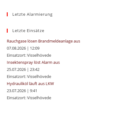
to
Letzte Alarmierung
clo
the
sea
Letzte Einsätze
pan
Rauchgase lösen Brandmeldeanlage aus
07.08.2026
|
12:09
Einsatzort: Visselhövede
Insektenspray löst Alarm aus
25.07.2026
|
23:42
Einsatzort: Visselhövede
Hydrauliköl läuft aus LKW
23.07.2026
|
9:41
Einsatzort: Visselhövede