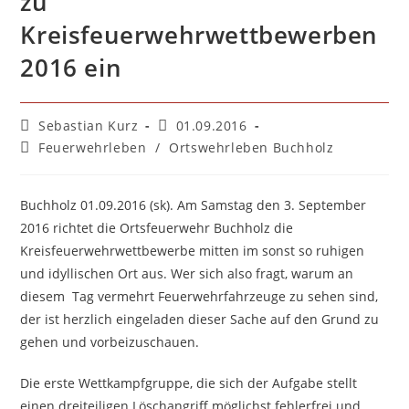
zu
Kreisfeuerwehrwettbewerben
2016 ein
Beitrags-
Beitrag
Sebastian Kurz
01.09.2016
Autor:
veröffentlicht:
Beitrags-
Feuerwehrleben
/
Ortswehrleben Buchholz
Kategorie:
Buchholz 01.09.2016 (sk). Am Samstag den 3. September
2016 richtet die Ortsfeuerwehr Buchholz die
Kreisfeuerwehrwettbewerbe mitten im sonst so ruhigen
und idyllischen Ort aus. Wer sich also fragt, warum an
diesem Tag vermehrt Feuerwehrfahrzeuge zu sehen sind,
der ist herzlich eingeladen dieser Sache auf den Grund zu
gehen und vorbeizuschauen.
Die erste Wettkampfgruppe, die sich der Aufgabe stellt
einen dreiteiligen Löschangriff möglichst fehlerfrei und