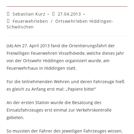
Beitrags-
Beitrag
Sebastian Kurz
27.04.2013
Autor:
veröffentlicht:
Beitrags-
Feuerwehrleben
/
Ortswehrleben Hiddingen-
Kategorie:
Schwitschen
(sk) Am 27. April 2013 fand die Orientierungsfahrt der
Freiwilligen Feuerwehren Visselhövede, welche dieses Jahr
von der Ortswehr Hiddingen organisiert wurde, am
Feuerwehrhaus in Hiddingen statt.
Für die teilnehmenden Wehren und deren Fahrzeuge hieß
es gleich zu Anfang erst mal: „Papiere bitte!“
An der ersten Station wurde die Besatzung des
Einsatzfahrzeuges erst einmal zur Verkehrskontrolle
gebeten.
So mussten der Fahrer des jeweiligen Fahrzeuges wissen,