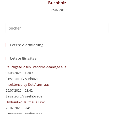
Buchholz
26.07.2019
Pre
Es
to
Letzte Alarmierung
clo
the
sea
Letzte Einsätze
pan
Rauchgase lösen Brandmeldeanlage aus
07.08.2026
|
12:09
Einsatzort: Visselhövede
Insektenspray löst Alarm aus
25.07.2026
|
23:42
Einsatzort: Visselhövede
Hydrauliköl läuft aus LKW
23.07.2026
|
9:41
Einsatzort: Visselhövede