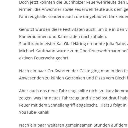
Doch jetzt konnten die Buchholzer Feuerwehrleute den Ei
Firmen, die Anwohner sowie Feuerwehrleute aus dem ges
Fahrzeughalle, sondern auch die umgebauten Umkleide
Genutzt wurden diese Festivitäten auch, um die in de
Kameradinnen und Kameraden nachzuholen.
Stadtbrandmeister Kai-Olaf Häring ernannte Julia Rab
Michael Kaufmann wurde zum Oberfeuerwehrmann beförde
aktiven Feuerwehr geehrt.
Nach ein paar Grußworten der Gäste ging man in den feie
Anwesenden zu kühlen Getränken und Pizza vom Blech b
Aber auch das neue Fahrzeug sollte nicht zu kurz komm
zeigen, was ihr neues Fahrzeug und sie selbst drauf h
Feuer mit dem Schnellangriff abgelöscht. Hierzu folgt 
YouTube-Kanal!
Nach ein paar weiteren gemeinsamen Stunden auf dem B