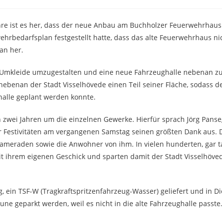
ahre ist es her, dass der neue Anbau am Buchholzer Feuerwehrhaus
rbedarfsplan festgestellt hatte, dass das alte Feuerwehrhaus n
an her.
ur Umkleide umzugestalten und eine neue Fahrzeughalle nebenan zu
nebenan der Stadt Visselhövede einen Teil seiner Fläche, sodass 
alle geplant werden konnte.
 zwei Jahren um die einzelnen Gewerke. Hierfür sprach Jörg Panse
 Festivitäten am vergangenen Samstag seinen größten Dank aus. 
ameraden sowie die Anwohner von ihm. In vielen hunderten, gar 
it ihrem eigenen Geschick und sparten damit der Stadt Visselhöv
in TSF-W (Tragkraftspritzenfahrzeug-Wasser) geliefert und in Die
ne geparkt werden, weil es nicht in die alte Fahrzeughalle passte