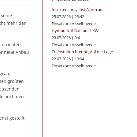
panel.
Insektenspray löst Alarm aus
 seine
25.07.2026
|
23:42
icht mehr den
Einsatzort: Visselhövede
Hydrauliköl läuft aus LKW
23.07.2026
|
9:41
 errichten.
Einsatzort: Visselhövede
Trafostation brennt „Auf der Loge“
der neue Anbau
22.07.2026
|
13:04
Einsatzort: Visselhövede
grau,
Den größten
tausenden,
ede auch den
nst gestellt.
.