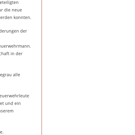
eteiligten
ur die neue
werden konnten.
rderungen der
 Feuerwehrmann.
haft in der
egrau alle
Feuerwehrleute
et und ein
unserem
e.