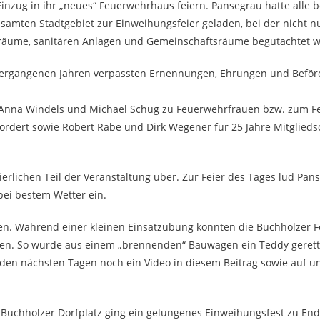
nzug in ihr „neues“ Feuerwehrhaus feiern. Pansegrau hatte alle b
amten Stadtgebiet zur Einweihungsfeier geladen, bei der nicht n
räume, sanitären Anlagen und Gemeinschaftsräume begutachtet 
n vergangenen Jahren verpassten Ernennungen, Ehrungen und Befö
e, Anna Windels und Michael Schug zu Feuerwehrfrauen bzw. zum
rt sowie Robert Rabe und Dirk Wegener für 25 Jahre Mitgliedsc
rlichen Teil der Veranstaltung über. Zur Feier des Tages lud Pans
ei bestem Wetter ein.
en. Während einer kleinen Einsatzübung konnten die Buchholzer 
aben. So wurde aus einem „brennenden“ Bauwagen ein Teddy gerett
in den nächsten Tagen noch ein Video in diesem Beitrag sowie auf 
uchholzer Dorfplatz ging ein gelungenes Einweihungsfest zu End