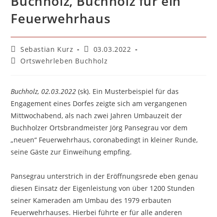
Buchholz, Buchholz für ein
Feuerwehrhaus
Beitrags-
Beitrag
Sebastian Kurz
03.03.2022
Autor:
veröffentlicht:
Beitrags-
Ortswehrleben Buchholz
Kategorie:
Buchholz, 02.03.2022
(sk). Ein Musterbeispiel für das
Engagement eines Dorfes zeigte sich am vergangenen
Mittwochabend, als nach zwei Jahren Umbauzeit der
Buchholzer Ortsbrandmeister Jörg Pansegrau vor dem
„neuen“ Feuerwehrhaus, coronabedingt in kleiner Runde,
seine Gäste zur Einweihung empfing.
Pansegrau unterstrich in der Eröffnungsrede eben genau
diesen Einsatz der Eigenleistung von über 1200 Stunden
seiner Kameraden am Umbau des 1979 erbauten
Feuerwehrhauses. Hierbei führte er für alle anderen