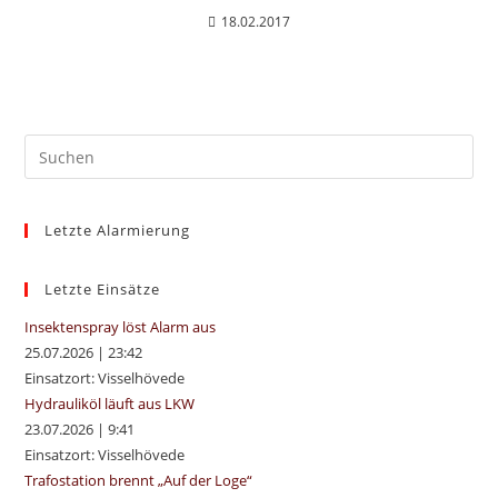
18.02.2017
Pre
Es
to
Letzte Alarmierung
clo
the
sea
Letzte Einsätze
pan
Insektenspray löst Alarm aus
25.07.2026
|
23:42
Einsatzort: Visselhövede
Hydrauliköl läuft aus LKW
23.07.2026
|
9:41
Einsatzort: Visselhövede
Trafostation brennt „Auf der Loge“