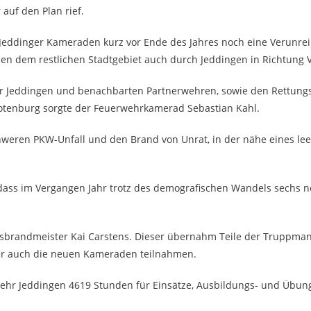
 auf den Plan rief.
e Jeddinger Kameraden kurz vor Ende des Jahres noch eine Verunrei
eben dem restlichen Stadtgebiet auch durch Jeddingen in Richtung 
hr Jeddingen und benachbarten Partnerwehren, sowie den Rettungs
Rotenburg sorgte der Feuerwehrkamerad Sebastian Kahl.
hweren PKW-Unfall und den Brand von Unrat, in der nähe eines le
 dass im Vergangen Jahr trotz des demografischen Wandels sechs 
tsbrandmeister Kai Carstens. Dieser übernahm Teile der Truppmann
 der auch die neuen Kameraden teilnahmen.
wehr Jeddingen 4619 Stunden für Einsätze, Ausbildungs- und Übun