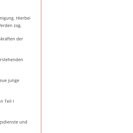
nigung. Hierbei
Verden zog.
kräften der
erstehenden
neue junge
 Teil I
gsdienste und