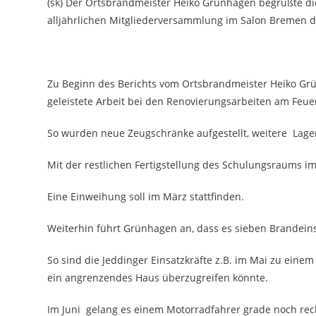
(sk) Der Ortsbrandmeister Heiko Grünhagen begrüßte di
alljährlichen Mitgliederversammlung im Salon Bremen d
Zu Beginn des Berichts vom Ortsbrandmeister Heiko Grü
geleistete Arbeit bei den Renovierungsarbeiten am Feu
So wurden neue Zeugschränke aufgestellt, weitere Lager
Mit der restlichen Fertigstellung des Schulungsraums 
Eine Einweihung soll im März stattfinden.
Weiterhin führt Grünhagen an, dass es sieben Brandeinsä
So sind die Jeddinger Einsatzkräfte z.B. im Mai zu eine
ein angrenzendes Haus überzugreifen könnte.
Im Juni gelang es einem Motorradfahrer grade noch rec