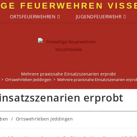
IGE FEUERWEHREN VIS
ORTSFEUERWEHREN
JUGENDFEUERWEHR
Mehrere praxisnahe Einsatzszenarien erprobt
>
Ortswehrleben Jeddingen
>
Mehrere praxisnahe Einsatzszenarien erpro
insatzszenarien erprobt
eben
/
Ortswehrleben Jeddingen