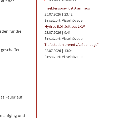
 auf der
panel.
Insektenspray löst Alarm aus
25.07.2026
|
23:42
Einsatzort: Visselhövede
Hydrauliköl läuft aus LKW
aden für die
23.07.2026
|
9:41
Einsatzort: Visselhövede
Trafostation brennt „Auf der Loge“
 geschaffen.
22.07.2026
|
13:04
Einsatzort: Visselhövede
das Feuer auf
en aufging und