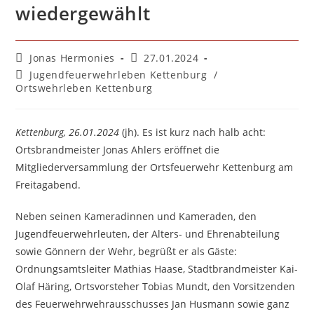
wiedergewählt
Beitrags-
Beitrag
Jonas Hermonies
27.01.2024
Autor:
veröffentlicht:
Beitrags-
Jugendfeuerwehrleben Kettenburg
/
Kategorie:
Ortswehrleben Kettenburg
Kettenburg, 26.01.2024
(jh). Es ist kurz nach halb acht:
Ortsbrandmeister Jonas Ahlers eröffnet die
Mitgliederversammlung der Ortsfeuerwehr Kettenburg am
Freitagabend.
Neben seinen Kameradinnen und Kameraden, den
Jugendfeuerwehrleuten, der Alters- und Ehrenabteilung
sowie Gönnern der Wehr, begrüßt er als Gäste:
Ordnungsamtsleiter Mathias Haase, Stadtbrandmeister Kai-
Olaf Häring, Ortsvorsteher Tobias Mundt, den Vorsitzenden
des Feuerwehrwehrausschusses Jan Husmann sowie ganz