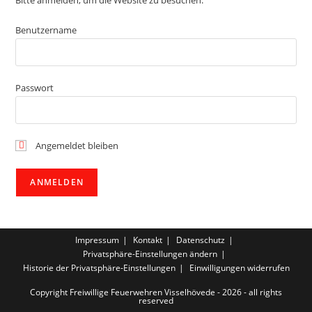
Bitte anmelden, um die Website zu besuchen.
Benutzername
Passwort
Angemeldet bleiben
Impressum
Kontakt
Datenschutz
Privatsphäre-Einstellungen ändern
Historie der Privatsphäre-Einstellungen
Einwilligungen widerrufen
Copyright Freiwillige Feuerwehren Visselhövede - 2026 - all rights
reserved