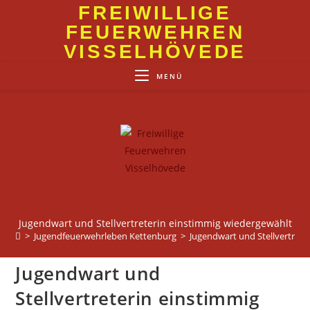
Zum
FREIWILLIGE
Inhalt
FEUERWEHREN
springen
VISSELHÖVEDE
MENÜ
Jugendwart und Stellvertreterin einstimmig wiedergewählt
>
Jugendfeuerwehrleben Kettenburg
>
Jugendwart und Stellvertrete
Jugendwart und
Stellvertreterin einstimmig