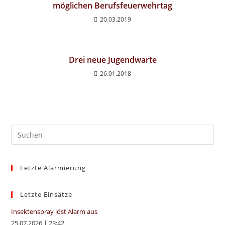
möglichen Berufsfeuerwehrtag
20.03.2019
Drei neue Jugendwarte
26.01.2018
Pre
Es
to
Letzte Alarmierung
clo
the
sea
Letzte Einsätze
pan
Insektenspray löst Alarm aus
25.07.2026
|
23:42