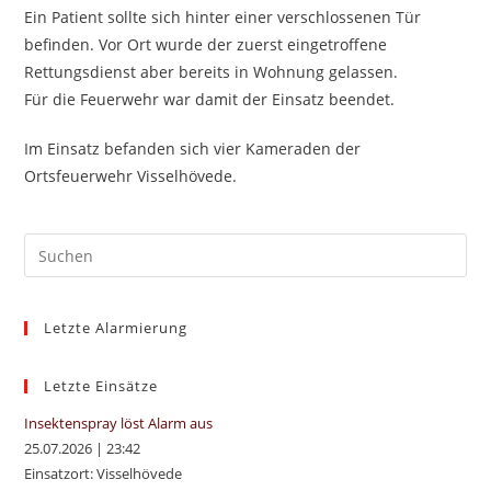
Ein Patient sollte sich hinter einer verschlossenen Tür
befinden. Vor Ort wurde der zuerst eingetroffene
Rettungsdienst aber bereits in Wohnung gelassen.
Für die Feuerwehr war damit der Einsatz beendet.
Im Einsatz befanden sich vier Kameraden der
Ortsfeuerwehr Visselhövede.
Pre
Es
to
Letzte Alarmierung
clo
the
sea
Letzte Einsätze
pan
Insektenspray löst Alarm aus
25.07.2026
|
23:42
Einsatzort: Visselhövede