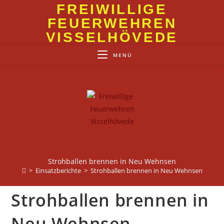
Zum
FREIWILLIGE
Inhalt
FEUERWEHREN
springen
VISSELHÖVEDE
MENÜ
Strohballen brennen in Neu Wehnsen
>
Einsatzberichte
>
Strohballen brennen in Neu Wehnsen
Strohballen brennen in
Neu Wehnsen