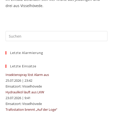
drei aus Visselhövede.
Pre
Es
to
Letzte Alarmierung
clo
the
sea
Letzte Einsätze
pan
Insektenspray löst Alarm aus
25.07.2026
|
23:42
Einsatzort: Visselhövede
Hydrauliköl läuft aus LKW
23.07.2026
|
9:41
Einsatzort: Visselhövede
Trafostation brennt „Auf der Loge“