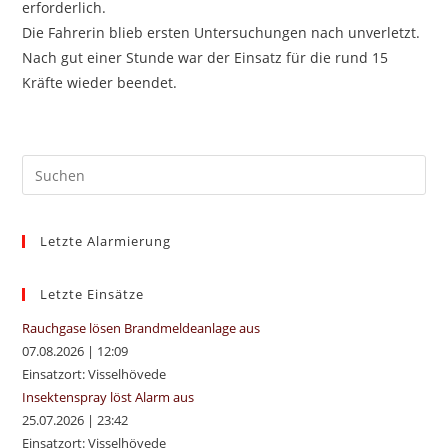
erforderlich.
Die Fahrerin blieb ersten Untersuchungen nach unverletzt.
Nach gut einer Stunde war der Einsatz für die rund 15
Kräfte wieder beendet.
Pre
Es
to
Letzte Alarmierung
clo
the
sea
Letzte Einsätze
pan
Rauchgase lösen Brandmeldeanlage aus
07.08.2026
|
12:09
Einsatzort: Visselhövede
Insektenspray löst Alarm aus
25.07.2026
|
23:42
Einsatzort: Visselhövede