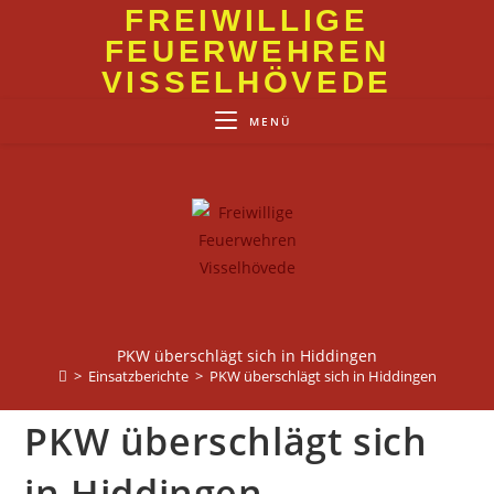
Zum
FREIWILLIGE
Inhalt
FEUERWEHREN
springen
VISSELHÖVEDE
MENÜ
PKW überschlägt sich in Hiddingen
>
Einsatzberichte
>
PKW überschlägt sich in Hiddingen
PKW überschlägt sich
in Hiddingen