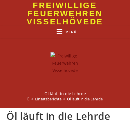
Zum
FREIWILLIGE
Inhalt
FEUERWEHREN
springen
VISSELHÖVEDE
MENÜ
Öl läuft in die Lehrde
>
Einsatzberichte
>
Öl läuft in die Lehrde
Öl läuft in die Lehrde