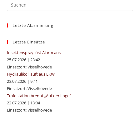
Pre
Es
to
Letzte Alarmierung
clo
the
sea
Letzte Einsätze
pan
Insektenspray löst Alarm aus
25.07.2026
|
23:42
Einsatzort: Visselhövede
Hydrauliköl läuft aus LKW
23.07.2026
|
9:41
Einsatzort: Visselhövede
Trafostation brennt „Auf der Loge“
22.07.2026
|
13:04
Einsatzort: Visselhövede