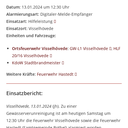
Datum:
13.01.2024 um 12:30 Uhr
Alarmierungsart:
Digitaler-Melde-Empfänger
Einsatzart:
Hilfeleistung
Einsatzort:
Visselhövede
Einheiten und Fahrzeuge:
Ortsfeuerwehr Visselhövede
:
GW-L1 Visselhövede
,
HLF
20/16 Visselhövede
KdoW Stadtbrandmeister
Weitere Kräfte:
Feuerwehr Hastedt
Einsatzbericht:
Visselhövede, 13.01.2024
(jh). Zu einer
Gewässerverunreinigung ist am heutigen Samstag um
12:30 Uhr die Feuerwehr Visselhövede sowie die Feuerwehr
Hastedt (Samtgemeinde Bothel) alarmiert worden.