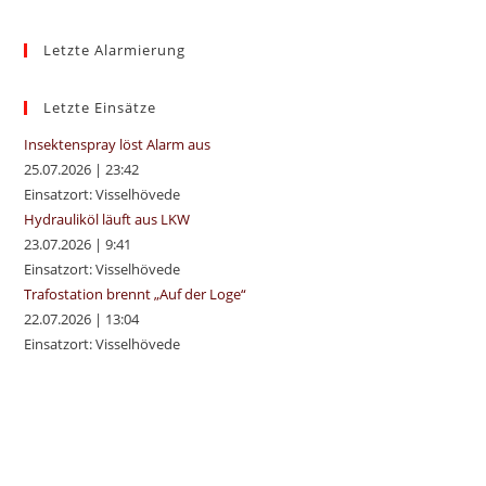
to
Letzte Alarmierung
clo
the
sea
Letzte Einsätze
pan
Insektenspray löst Alarm aus
25.07.2026
|
23:42
Einsatzort: Visselhövede
Hydrauliköl läuft aus LKW
23.07.2026
|
9:41
Einsatzort: Visselhövede
Trafostation brennt „Auf der Loge“
22.07.2026
|
13:04
Einsatzort: Visselhövede