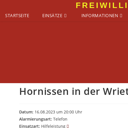
Zum
FREIWILL
Inhalt
STARTSEITE
EINSÄTZE
INFORMATIONEN
springen
Hornissen in der Wriet
Datum:
16.08.2023 um 20:00 Uhr
Alarmierungsart:
Telefon
Einsatzart:
Hilfeleistung