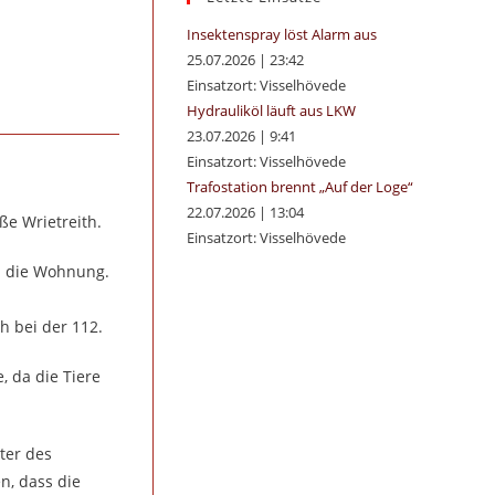
panel.
Insektenspray löst Alarm aus
25.07.2026
|
23:42
Einsatzort: Visselhövede
Hydrauliköl läuft aus LKW
23.07.2026
|
9:41
Einsatzort: Visselhövede
Trafostation brennt „Auf der Loge“
22.07.2026
|
13:04
aße Wrietreith.
Einsatzort: Visselhövede
n die Wohnung.
h bei der 112.
, da die Tiere
ter des
, dass die