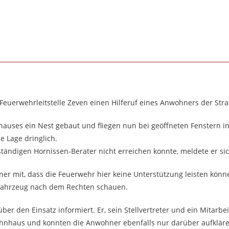
e Feuerwehrleitstelle Zeven einen Hilferuf eines Anwohners der Str
auses ein Nest gebaut und fliegen nun bei geöffneten Fenstern i
ie Lage dringlich.
ndigen Hornissen-Berater nicht erreichen konnte, meldete er sic
er mit, dass die Feuerwehr hier keine Unterstützung leisten könne
rfahrzeug nach dem Rechten schauen.
r den Einsatz informiert. Er, sein Stellvertreter und ein Mitarbei
nhaus und konnten die Anwohner ebenfalls nur darüber aufklären