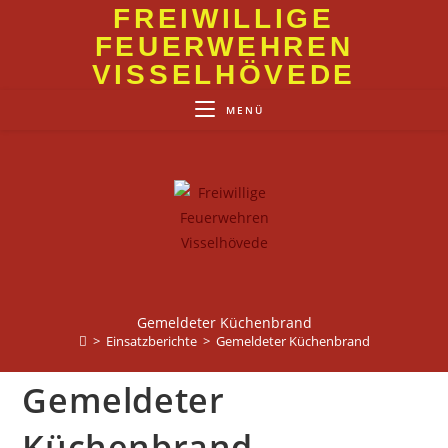
Zum
FREIWILLIGE
Inhalt
FEUERWEHREN
springen
VISSELHÖVEDE
MENÜ
Gemeldeter Küchenbrand
>
Einsatzberichte
>
Gemeldeter Küchenbrand
Gemeldeter
Küchenbrand