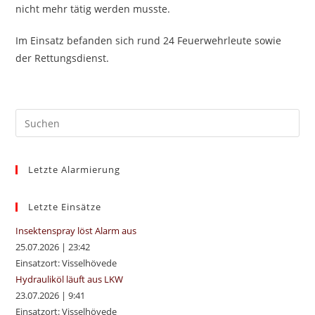
nicht mehr tätig werden musste.
Im Einsatz befanden sich rund 24 Feuerwehrleute sowie
der Rettungsdienst.
Pre
Es
to
Letzte Alarmierung
clo
the
sea
Letzte Einsätze
pan
Insektenspray löst Alarm aus
25.07.2026
|
23:42
Einsatzort: Visselhövede
Hydrauliköl läuft aus LKW
23.07.2026
|
9:41
Einsatzort: Visselhövede