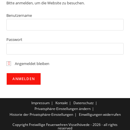
Bitte anmelden, um die Website zu besuchen.
Benutzername
Passwort
Angemeldet bleiben
Impressum
Kontakt
Datenschutz
Privatsphäre-Einstellungen ändern
Historie der Privatsphäre-Einstellungen
Einwilligungen widerrufen
Copyright Freiwillige Feuerwehren Visselhövede - 2026 - all rights
reserved