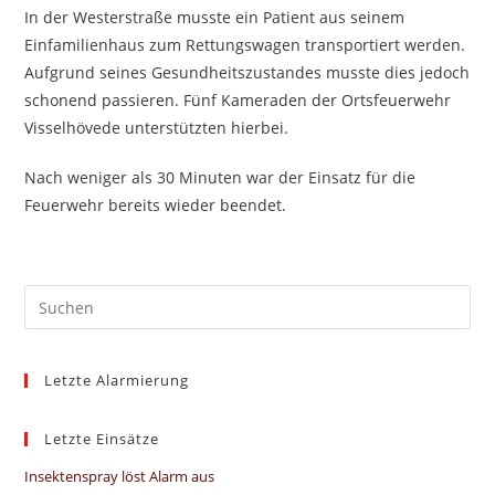
In der Westerstraße musste ein Patient aus seinem
Einfamilienhaus zum Rettungswagen transportiert werden.
Aufgrund seines Gesundheitszustandes musste dies jedoch
schonend passieren. Fünf Kameraden der Ortsfeuerwehr
Visselhövede unterstützten hierbei.
Nach weniger als 30 Minuten war der Einsatz für die
Feuerwehr bereits wieder beendet.
Pre
Es
to
Letzte Alarmierung
clo
the
sea
Letzte Einsätze
pan
Insektenspray löst Alarm aus