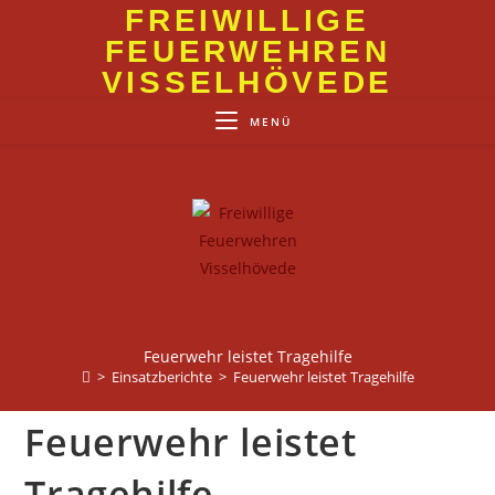
Zum
FREIWILLIGE
Inhalt
FEUERWEHREN
springen
VISSELHÖVEDE
MENÜ
Feuerwehr leistet Tragehilfe
>
Einsatzberichte
>
Feuerwehr leistet Tragehilfe
Feuerwehr leistet
Tragehilfe