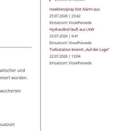
panel.
Insektenspray löst Alarm aus
25.07.2026
|
23:42
Einsatzort: Visselhövede
Hydrauliköl läuft aus LKW
23.07.2026
|
9:41
Einsatzort: Visselhövede
Trafostation brennt „Auf der Loge“
22.07.2026
|
13:04
Einsatzort: Visselhövede
hwitscher und
rmiert wurden.
erwucherten
nsatzort