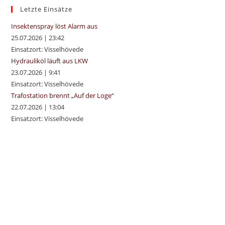
sea
Letzte Einsätze
pan
Insektenspray löst Alarm aus
25.07.2026
|
23:42
Einsatzort: Visselhövede
Hydrauliköl läuft aus LKW
23.07.2026
|
9:41
Einsatzort: Visselhövede
Trafostation brennt „Auf der Loge“
22.07.2026
|
13:04
Einsatzort: Visselhövede