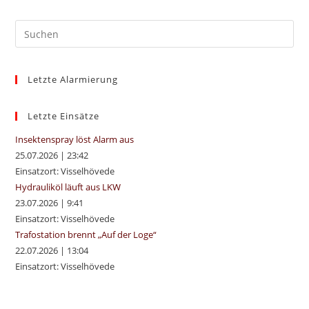
Pre
Es
to
Letzte Alarmierung
clo
the
sea
Letzte Einsätze
pan
Insektenspray löst Alarm aus
25.07.2026
|
23:42
Einsatzort: Visselhövede
Hydrauliköl läuft aus LKW
23.07.2026
|
9:41
Einsatzort: Visselhövede
Trafostation brennt „Auf der Loge“
22.07.2026
|
13:04
Einsatzort: Visselhövede