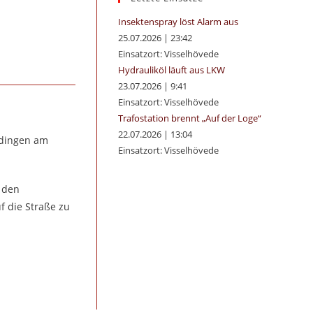
panel.
Insektenspray löst Alarm aus
25.07.2026
|
23:42
Einsatzort: Visselhövede
Hydrauliköl läuft aus LKW
23.07.2026
|
9:41
Einsatzort: Visselhövede
Trafostation brennt „Auf der Loge“
22.07.2026
|
13:04
eddingen am
Einsatzort: Visselhövede
d den
f die Straße zu