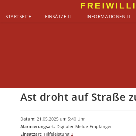
Zum
FREIWILL
Inhalt
STARTSEITE
EINSÄTZE
INFORMATIONEN
springen
Ast droht auf Straße z
Datum:
21.05.2025 um 5:40 Uhr
Alarmierungsart:
Digitaler-Melde-Empfänger
Einsatzart:
Hilfeleistung