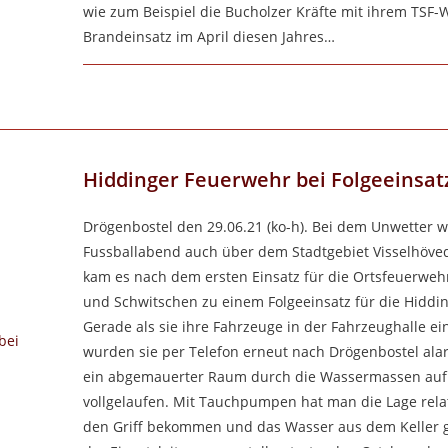
wie zum Beispiel die Bucholzer Kräfte mit ihrem TSF-
Brandeinsatz im April diesen Jahres…
FÜR
KOMMENTARE DEAKTIVIERT
OTTINGER
FAHRZEUGÜBERGABE
FINDET
DURCH
CORONASITUATION
VERZÖGERT
Hiddinger Feuerwehr bei Folgeeinsat
STATT
Drögenbostel den 29.06.21 (ko-h). Bei dem Unwetter 
Fussballabend auch über dem Stadtgebiet Visselhöved
kam es nach dem ersten Einsatz für die Ortsfeuerwe
und Schwitschen zu einem Folgeeinsatz für die Hiddin
Gerade als sie ihre Fahrzeuge in der Fahrzeughalle ei
wurden sie per Telefon erneut nach Drögenbostel alar
ein abgemauerter Raum durch die Wassermassen auf
vollgelaufen. Mit Tauchpumpen hat man die Lage relat
den Griff bekommen und das Wasser aus dem Keller 