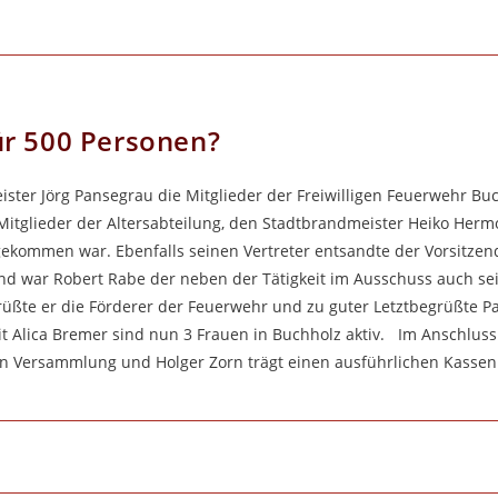
ür 500 Personen?
ster Jörg Pansegrau die Mitglieder der Freiwilligen Feuerwehr Bu
Mitglieder der Altersabteilung, den Stadtbrandmeister Heiko Herm
 gekommen war. Ebenfalls seinen Vertreter entsandte der Vorsitze
 war Robert Rabe der neben der Tätigkeit im Ausschuss auch sei
grüßte er die Förderer der Feuerwehr und zu guter Letztbegrüßte 
 Alica Bremer sind nun 3 Frauen in Buchholz aktiv. Im Anschluss
en Versammlung und Holger Zorn trägt einen ausführlichen Kassenb