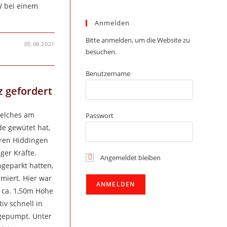
W bei einem
Anmelden
Bitte anmelden, um die Website zu
05.08.2021
besuchen.
Benutzername
z gefordert
welches am
Passwort
e gewütet hat,
hren Hiddingen
ger Kräfte.
Angemeldet bleiben
ngeparkt hatten,
miert. Hier war
 ca. 1,50m Höhe
iv schnell in
gepumpt. Unter