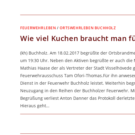
FÜR
KOMMENTARE DEAKTIVIERT
ALTERSTREFFEN
2017
MIT
BESUCH
DES
HÜTTHOFER
FEUERWEHRLEBEN
/
ORTSWEHRLEBEN BUCHHOLZ
THEATER
METRONOMS
Wie viel Kuchen braucht man f
(kh) Buchholz. Am 18.02.2017 begrüßte der Ortsbrandmei
um 19:30 Uhr. Neben den Aktiven begrüßte er auch die 
Mathias Haase der als Vertreter der Stadt Visselhövede
Feuerwehrausschuss Tam Ofori-Thomas.Für ihn anwesend
Dienst in der Feuerwehr Buchholz leistet. Weiterhin be
Neuzugang in den Reihen der Buchholzer Feuerwehr. Mit
Begrüßung verliest Anton Danner das Protokoll derletzt
Hieraus geht…
FÜR
KOMMENTARE DEAKTIVIERT
WIE
VIEL
KUCHEN