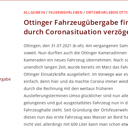
VISSELHÖVEDE
–
VOM
ALLGEMEIN
/
FEUERWEHRLEBEN
/
ORTSWEHRLEBEN OTT
HOLZSTAMM
ZUM
Ottinger Fahrzeugübergabe fi
BRETT
durch Coronasituation verzöge
Ottingen, den 31.07.2021 (k-oh). Am vergangenen Sam
soweit. Nun durften auch die Ottinger Kameradinnen
Kameraden ein neues Fahrzeug übernehmen. Nach sc
unendlich langen Zeit, wurde bereits im März das Fah
Ottinger Einsatzkräfte ausgeliefert. Im Vorwege war e
einfach, denn hier und da machte Corona immer wiede
durch die Rechnung mit den weitaus früheren
Auslieferungsterminen.Umso glücklicher sind nun alle
gelungenes und gut ausgestattetes Fahrzeug nun in d
Fahrzeughalle steht. Seit Gründung der Ortsfeuerwehr
dieses nun das erste Fahrzeug was Wasser an Bord hat
nicht viel, allerdings mit 600 Liter kann man schon et