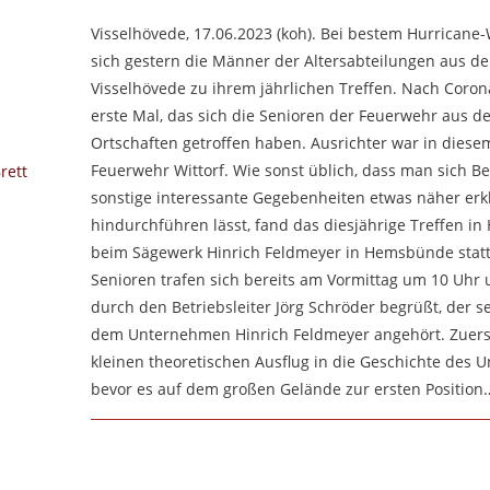
Visselhövede, 17.06.2023 (koh). Bei bestem Hurricane-
sich gestern die Männer der Altersabteilungen aus d
Visselhövede zu ihrem jährlichen Treffen. Nach Coron
erste Mal, das sich die Senioren der Feuerwehr aus d
Ortschaften getroffen haben. Ausrichter war in diesem
Feuerwehr Wittorf. Wie sonst üblich, dass man sich Be
sonstige interessante Gegebenheiten etwas näher erk
hindurchführen lässt, fand das diesjährige Treffen 
beim Sägewerk Hinrich Feldmeyer in Hemsbünde statt.
Senioren trafen sich bereits am Vormittag um 10 Uhr
durch den Betriebsleiter Jörg Schröder begrüßt, der se
dem Unternehmen Hinrich Feldmeyer angehört. Zuers
kleinen theoretischen Ausflug in die Geschichte des 
bevor es auf dem großen Gelände zur ersten Position
FÜR
KOMMENTARE DEAKTIVIERT
ALTERSTREFFEN
DER
STADTFEUERWEHREN