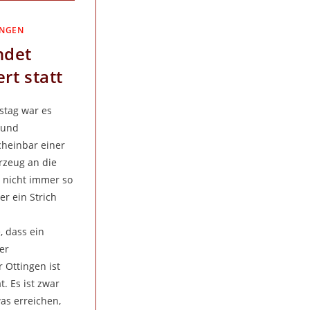
INGEN
ndet
rt statt
stag war es
 und
heinbar einer
rzeug an die
s nicht immer so
r ein Strich
, dass ein
er
 Ottingen ist
. Es ist zwar
was erreichen,