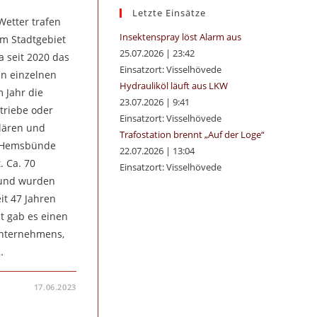
search
Letzte Einsätze
Wetter trafen
panel.
Insektenspray löst Alarm aus
em Stadtgebiet
25.07.2026
|
23:42
a seit 2020 das
Einsatzort: Visselhövede
en einzelnen
Hydrauliköl läuft aus LKW
 Jahr die
23.07.2026
|
9:41
triebe oder
Einsatzort: Visselhövede
lären und
Trafostation brennt „Auf der Loge“
in Hemsbünde
22.07.2026
|
13:04
 Ca. 70
Einsatzort: Visselhövede
 und wurden
it 47 Jahren
t gab es einen
Unternehmens,
…
17.06.2023