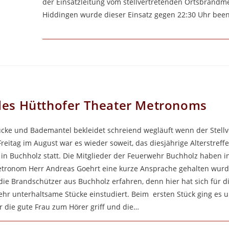
der Einsatzleitung vom stellvertretenden Ortsbrandm
Hiddingen wurde dieser Einsatz gegen 22:30 Uhr been
 des Hütthofer Theater Metronoms
cke und Bademantel bekleidet schreiend wegläuft wenn der Stellv
reitag im August war es wieder soweit, das diesjährige Alterstreff
n Buchholz statt. Die Mitglieder der Feuerwehr Buchholz haben 
Metronom Herr Andreas Goehrt eine kurze Ansprache gehalten wurd
 Brandschützer aus Buchholz erfahren, denn hier hat sich für di
sehr unterhaltsame Stücke einstudiert. Beim ersten Stück ging es 
 die gute Frau zum Hörer griff und die…