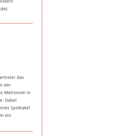
eistern
det.
ertreter das
en der
ins Metronom in
e. Dabei
eses Spektakel
um ein