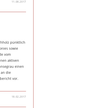
11.08.2017
chholz pünktlich
onies sowie
nde vom
nen aktiven
Pansegrau einen
 an die
ericht vor.
18.02.2017