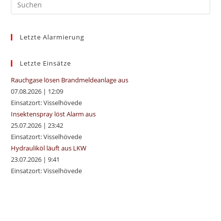
Pre
Es
to
Letzte Alarmierung
clo
the
sea
Letzte Einsätze
pan
Rauchgase lösen Brandmeldeanlage aus
07.08.2026
|
12:09
Einsatzort: Visselhövede
Insektenspray löst Alarm aus
25.07.2026
|
23:42
Einsatzort: Visselhövede
Hydrauliköl läuft aus LKW
23.07.2026
|
9:41
Einsatzort: Visselhövede