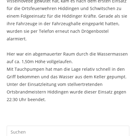
Visselhövede gewütet hat, kam es nach dem ersten Einsatz
für die Ortsfeuerwehren Hiddingen und Schwitschen zu
einem Folgeeinsatz für die Hiddinger Kräfte. Gerade als sie
ihre Fahrzeuge in der Fahrzeughalle eingeparkt hatten,
wurden sie per Telefon erneut nach Drögenbostel
alarmiert.
Hier war ein abgemauerter Raum durch die Wassermassen
auf ca. 1,50m Höhe vollgelaufen.
Mit Tauchpumpen hat man die Lage relativ schnell in den
Griff bekommen und das Wasser aus dem Keller gepumpt.
Unter der Einsatzleitung vom stellvertretenden
Ortsbrandmeistern Hiddingen wurde dieser Einsatz gegen
22:30 Uhr beendet.
Pre