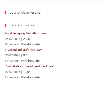
Es
to
Letzte Alarmierung
clo
the
sea
Letzte Einsätze
pan
Insektenspray löst Alarm aus
25.07.2026
|
23:42
Einsatzort: Visselhövede
Hydrauliköl läuft aus LKW
23.07.2026
|
9:41
Einsatzort: Visselhövede
Trafostation brennt „Auf der Loge“
22.07.2026
|
13:04
Einsatzort: Visselhövede