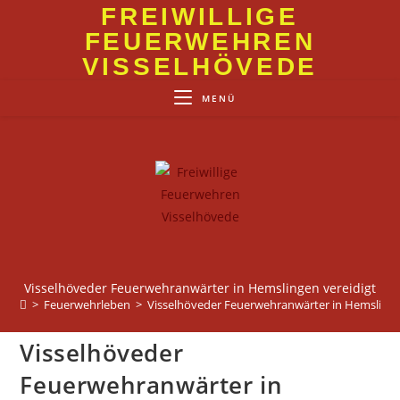
Zum
FREIWILLIGE
Inhalt
FEUERWEHREN
springen
VISSELHÖVEDE
MENÜ
Visselhöveder Feuerwehranwärter in Hemslingen vereidigt
>
Feuerwehrleben
>
Visselhöveder Feuerwehranwärter in Hemslinge
Visselhöveder
Feuerwehranwärter in