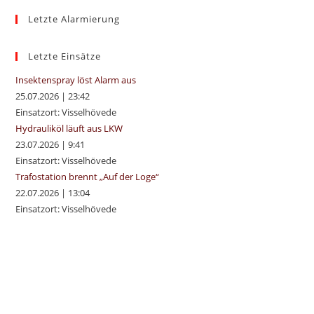
to
Letzte Alarmierung
clo
the
sea
Letzte Einsätze
pan
Insektenspray löst Alarm aus
25.07.2026
|
23:42
Einsatzort: Visselhövede
Hydrauliköl läuft aus LKW
23.07.2026
|
9:41
Einsatzort: Visselhövede
Trafostation brennt „Auf der Loge“
22.07.2026
|
13:04
Einsatzort: Visselhövede