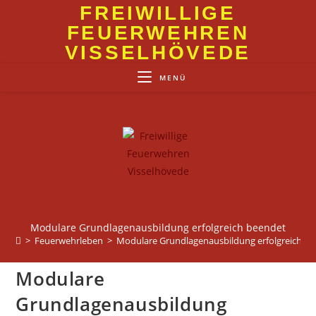
Zum
FREIWILLIGE
Inhalt
FEUERWEHREN
springen
VISSELHÖVEDE
MENÜ
Modulare Grundlagenausbildung erfolgreich beendet
>
Feuerwehrleben
>
Modulare Grundlagenausbildung erfolgreich b
Modulare
Grundlagenausbildung