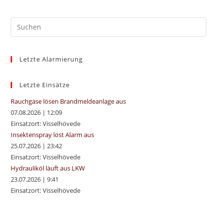
Pre
Es
to
Letzte Alarmierung
clo
the
sea
Letzte Einsätze
pan
Rauchgase lösen Brandmeldeanlage aus
07.08.2026
|
12:09
Einsatzort: Visselhövede
Insektenspray löst Alarm aus
25.07.2026
|
23:42
Einsatzort: Visselhövede
Hydrauliköl läuft aus LKW
23.07.2026
|
9:41
Einsatzort: Visselhövede