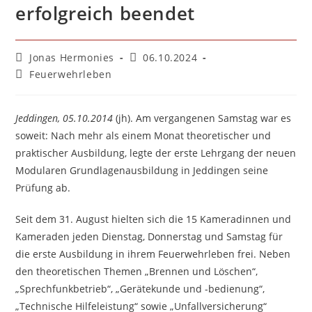
erfolgreich beendet
Beitrags-
Beitrag
Jonas Hermonies
06.10.2024
Autor:
veröffentlicht:
Beitrags-
Feuerwehrleben
Kategorie:
Jeddingen, 05.10.2014
(jh). Am vergangenen Samstag war es
soweit: Nach mehr als einem Monat theoretischer und
praktischer Ausbildung, legte der erste Lehrgang der neuen
Modularen Grundlagenausbildung in Jeddingen seine
Prüfung ab.
Seit dem 31. August hielten sich die 15 Kameradinnen und
Kameraden jeden Dienstag, Donnerstag und Samstag für
die erste Ausbildung in ihrem Feuerwehrleben frei. Neben
den theoretischen Themen „Brennen und Löschen“,
„Sprechfunkbetrieb“, „Gerätekunde und -bedienung“,
„Technische Hilfeleistung“ sowie „Unfallversicherung“