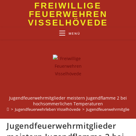
Zum
FREIWILLIGE
Inhalt
FEUERWEHREN
springen
VISSELHÖVEDE
MENÜ
Jugendfeuerwehrmitglieder meistern Jugendflamme 2 bei
hochsommerlichen Temperaturen
>
Jugendfeuerwehrleben Visselhövede
>
Jugendfeuerwehrmitgliede
Jugendfeuerwehrmitglieder