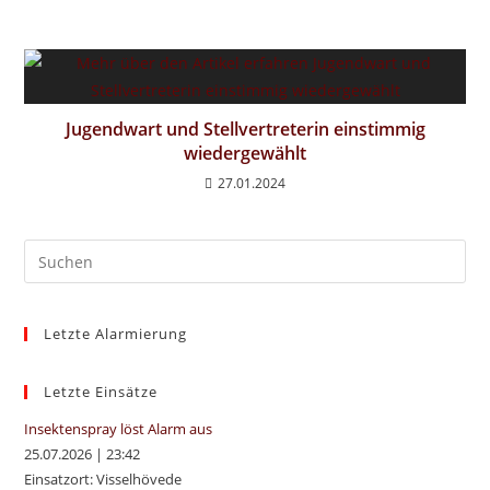
Jugendwart und Stellvertreterin einstimmig
wiedergewählt
27.01.2024
Pre
Es
to
Letzte Alarmierung
clo
the
sea
Letzte Einsätze
pan
Insektenspray löst Alarm aus
25.07.2026
|
23:42
Einsatzort: Visselhövede