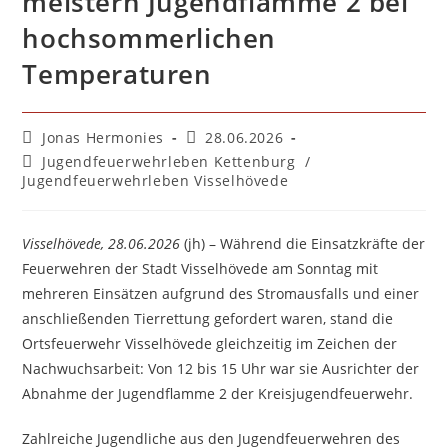
meistern Jugendflamme 2 bei
hochsommerlichen
Temperaturen
Beitrags-
Beitrag
Jonas Hermonies
28.06.2026
Autor:
veröffentlicht:
Beitrags-
Jugendfeuerwehrleben Kettenburg
/
Kategorie:
Jugendfeuerwehrleben Visselhövede
Visselhövede, 28.06.2026
(jh) – Während die Einsatzkräfte der
Feuerwehren der Stadt Visselhövede am Sonntag mit
mehreren Einsätzen aufgrund des Stromausfalls und einer
anschließenden Tierrettung gefordert waren, stand die
Ortsfeuerwehr Visselhövede gleichzeitig im Zeichen der
Nachwuchsarbeit: Von 12 bis 15 Uhr war sie Ausrichter der
Abnahme der Jugendflamme 2 der Kreisjugendfeuerwehr.
Zahlreiche Jugendliche aus den Jugendfeuerwehren des