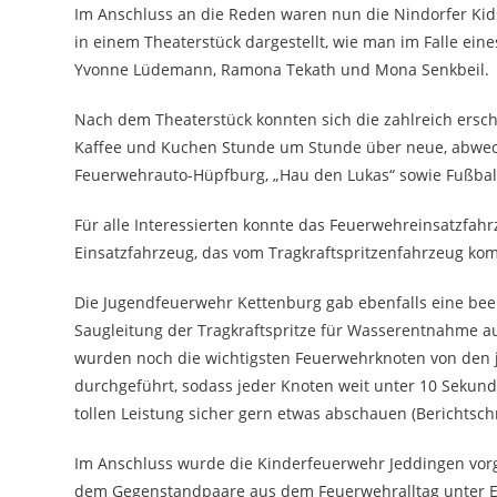
Im Anschluss an die Reden waren nun die Nindorfer Kids
in einem Theaterstück dargestellt, wie man im Falle eine
Yvonne Lüdemann, Ramona Tekath und Mona Senkbeil.
Nach dem Theaterstück konnten sich die zahlreich ersc
Kaffee und Kuchen Stunde um Stunde über neue, abwech
Feuerwehrauto-Hüpfburg, „Hau den Lukas“ sowie Fußbal
Für alle Interessierten konnte das Feuerwehreinsatzfahr
Einsatzfahrzeug, das vom Tragkraftspritzenfahrzeug k
Die Jugendfeuerwehr Kettenburg gab ebenfalls eine be
Saugleitung der Tragkraftspritze für Wasserentnahme a
wurden noch die wichtigsten Feuerwehrknoten von den 
durchgeführt, sodass jeder Knoten weit unter 10 Sekun
tollen Leistung sicher gern etwas abschauen (Berichts
Im Anschluss wurde die Kinderfeuerwehr Jeddingen vorg
dem Gegenstandpaare aus dem Feuerwehralltag unter 