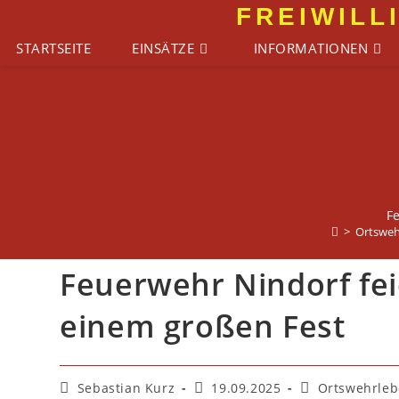
Zum
FREIWILL
Inhalt
STARTSEITE
EINSÄTZE
INFORMATIONEN
springen
Fe
>
Ortsweh
Feuerwehr Nindorf fei
einem großen Fest
Beitrags-
Beitrag
Beitrags-
Sebastian Kurz
19.09.2025
Ortswehrleb