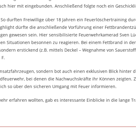
ch hier mit eingebunden. Anschließend folgte noch ein Geschicklic
. So durften Freiwillige über 18 Jahren ein Feuerlöschertraining d
ighlight dürfte die anschließende Vorführung einer Fettbrandent
ungen gewesen sein. Hier sensibilisierte Feuerwehrkamerad Sven 
n Situationen besonnen zu reagieren. Bei einem Fettbrand in der
sondern erstickend (z.B. mittels Deckel – Wegnahme von Sauerstoff
 F.
insatzfahrzeugen, sondern bot auch einen exklusiven Blick hinter d
dfeuerwehr, bei denen die Nachwuchskräfte ihr Können zeigten.
sich so über den sicheren Umgang mit Feuer informieren.
hr erfahren wollten, gab es interessante Einblicke in die lange Tr