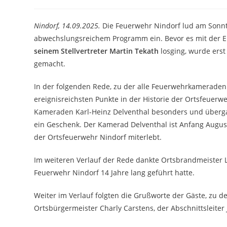
Autor:
veröffentlicht:
Kategorie:
Nindorf, 14.09.2025.
Die Feuerwehr Nindorf lud am Sonnt
abwechslungsreichem Programm ein. Bevor es mit der 
seinem Stellvertreter Martin Tekath
losging, wurde ers
gemacht.
In der folgenden Rede, zu der alle Feuerwehrkamerade
ereignisreichsten Punkte in der Historie der Ortsfeue
Kameraden Karl-Heinz Delventhal besonders und überg
ein Geschenk. Der Kamerad Delventhal ist Anfang August
der Ortsfeuerwehr Nindorf miterlebt.
Im weiteren Verlauf der Rede dankte Ortsbrandmeister 
Feuerwehr Nindorf 14 Jahre lang geführt hatte.
Weiter im Verlauf folgten die Grußworte der Gäste, z
Ortsbürgermeister Charly Carstens, der Abschnittsleite