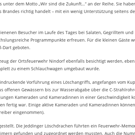
 unter dem Motto „Wir sind die Zukunft…“ an der Reihe. Sie haben
s Brandes richtig handelt – mit ein wenig Unterstützung seitens d
hienenen Besucher im Laufe des Tages bei Salaten, Gegrilltem un
slungsreiche Programmpunkte erfreuen. Für die kleinen Gäste w
l-Dart geboten.
zeug der Ortsfeuerwehr Nindorf ebenfalls besichtigt werden, eben
omplett zu einem Schlauchwagen umgebaut wurde.
eindruckende Vorführung eines Löschangriffs, angefangen vom Ku
us offenen Gewässern bis zur Wasserabgabe über die C-Strahlrohr
jungen Kameraden und Kameradinnen in einer Geschwindigkeit ko
den fertig war. Einige aktive Kameraden und Kameradinnen können 
chreiber eingenommen).
estellt. Die Jeddinger Löschdrachen führten ein Feuerwehr-Memor
Eimern gefunden und zugeordnet werden mussten. Auch die Num