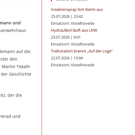
panel.
Insektenspray löst Alarm aus
25.07.2026
|
23:42
demann und
Einsatzort: Visselhövede
Feuerwehrhaus
Hydrauliköl läuft aus LKW
23.07.2026
|
9:41
Einsatzort: Visselhövede
Trafostation brennt „Auf der Loge“
demann auf die
22.07.2026
|
13:04
ister den
Einsatzort: Visselhövede
 Martin Tekath
 der Geschichte
tz, der die
amerad und