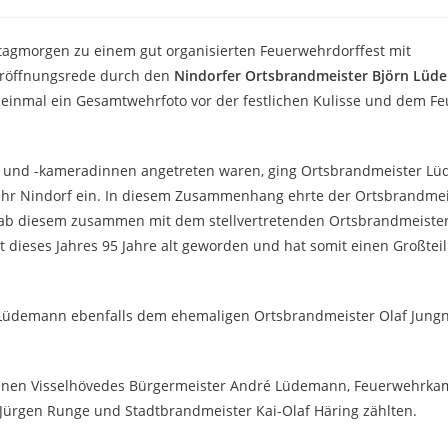
agmorgen zu einem gut organisierten Feuerwehrdorffest mit
Eröffnungsrede durch den
Nindorfer Ortsbrandmeister Björn Lü
t einmal ein Gesamtwehrfoto vor der festlichen Kulisse und dem 
n und -kameradinnen angetreten waren, ging Ortsbrandmeister Lü
rwehr Nindorf ein. In diesem Zusammenhang ehrte der Ortsbrandme
ab diesem zusammen mit dem stellvertretenden Ortsbrandmeister
 dieses Jahres 95 Jahre alt geworden und hat somit einen Großteil
Lüdemann ebenfalls dem ehemaligen Ortsbrandmeister Olaf Jungni
u denen Visselhövedes Bürgermeister André Lüdemann, Feuerwehrk
r Jürgen Runge und Stadtbrandmeister Kai-Olaf Häring zählten.