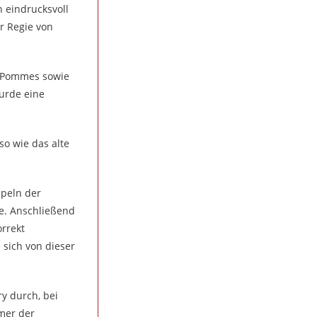
 eindrucksvoll
er Regie von
d Pommes sowie
urde eine
so wie das alte
ppeln der
e. Anschließend
rrekt
sich von dieser
y durch, bei
mer der