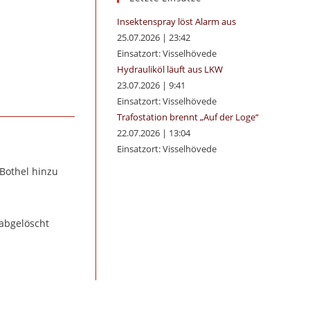
panel.
Insektenspray löst Alarm aus
25.07.2026
|
23:42
Einsatzort: Visselhövede
Hydrauliköl läuft aus LKW
23.07.2026
|
9:41
Einsatzort: Visselhövede
Trafostation brennt „Auf der Loge“
22.07.2026
|
13:04
Einsatzort: Visselhövede
 Bothel hinzu
 abgelöscht