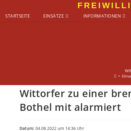
Zum
FREIWILL
Inhalt
STARTSEITE
EINSÄTZE
INFORMATIONEN
springen
Wit
>
Einsa
Wittorfer zu einer br
Bothel mit alarmiert
Datum:
04.08.2022 um 14:36 Uhr