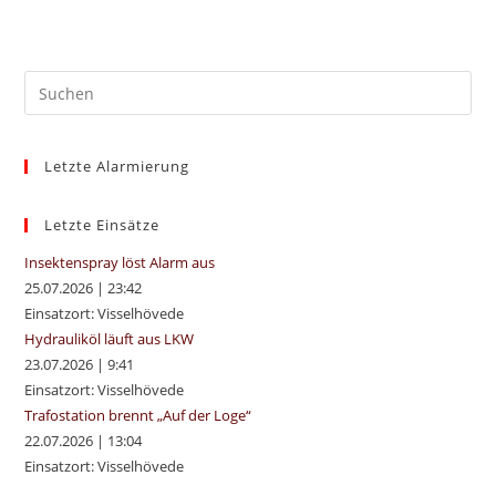
Pre
Es
to
Letzte Alarmierung
clo
the
sea
Letzte Einsätze
pan
Insektenspray löst Alarm aus
25.07.2026
|
23:42
Einsatzort: Visselhövede
Hydrauliköl läuft aus LKW
23.07.2026
|
9:41
Einsatzort: Visselhövede
Trafostation brennt „Auf der Loge“
22.07.2026
|
13:04
Einsatzort: Visselhövede