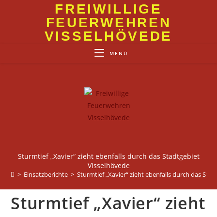
Zum
FREIWILLIGE
Inhalt
FEUERWEHREN
springen
VISSELHÖVEDE
MENÜ
Sturmtief „Xavier“ zieht ebenfalls durch das Stadtgebiet
Visselhövede
>
Einsatzberichte
>
Sturmtief „Xavier“ zieht ebenfalls durch das Sta
Sturmtief „Xavier“ zieht