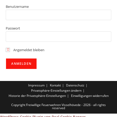
Benutzername
Passwort
Angemeldet bleiben
Impressum
Kontakt
Datenschutz
Privatsphäre-Einstellungen ändern
Historie der Privatsphäre-Einstellungen
Einwilligungen widerrufen
Copyright Freiwillige Feuerwehren Visselhövede - 2026 - all rights
reserved
WordPress Cookie Plugin von Real Cookie Banner