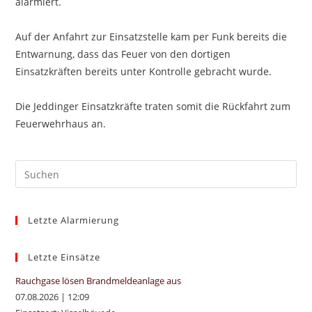
alarmiert.
Auf der Anfahrt zur Einsatzstelle kam per Funk bereits die
Entwarnung, dass das Feuer von den dortigen
Einsatzkräften bereits unter Kontrolle gebracht wurde.
Die Jeddinger Einsatzkräfte traten somit die Rückfahrt zum
Feuerwehrhaus an.
Pre
Es
to
Letzte Alarmierung
clo
the
sea
Letzte Einsätze
pan
Rauchgase lösen Brandmeldeanlage aus
07.08.2026
|
12:09