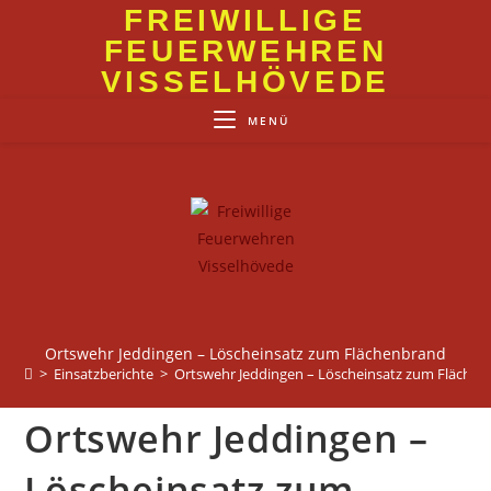
Zum
FREIWILLIGE
Inhalt
FEUERWEHREN
springen
VISSELHÖVEDE
MENÜ
Ortswehr Jeddingen – Löscheinsatz zum Flächenbrand
>
Einsatzberichte
>
Ortswehr Jeddingen – Löscheinsatz zum Fläche
Ortswehr Jeddingen –
Löscheinsatz zum