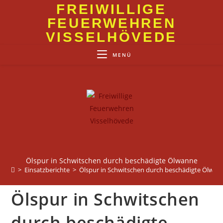
Zum
FREIWILLIGE
Inhalt
FEUERWEHREN
springen
VISSELHÖVEDE
MENÜ
Ölspur in Schwitschen durch beschädigte Ölwanne
>
Einsatzberichte
>
Ölspur in Schwitschen durch beschädigte Ölwan
Ölspur in Schwitschen
durch beschädigte