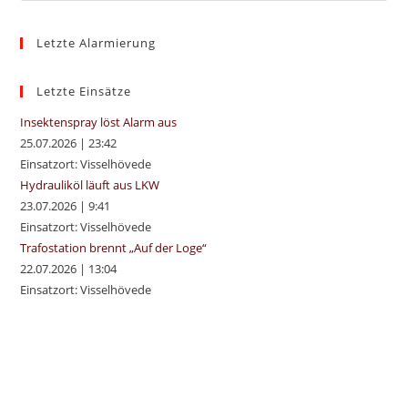
to
Letzte Alarmierung
clo
the
sea
Letzte Einsätze
pan
Insektenspray löst Alarm aus
25.07.2026
|
23:42
Einsatzort: Visselhövede
Hydrauliköl läuft aus LKW
23.07.2026
|
9:41
Einsatzort: Visselhövede
Trafostation brennt „Auf der Loge“
22.07.2026
|
13:04
Einsatzort: Visselhövede