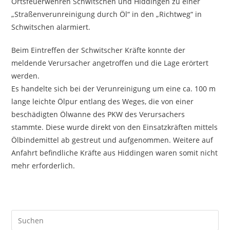
Ortsfeuerwehren Schwitschen und Hiddingen zu einer
„Straßenverunreinigung durch Öl“ in den „Richtweg“ in
Schwitschen alarmiert.
Beim Eintreffen der Schwitscher Kräfte konnte der
meldende Verursacher angetroffen und die Lage erörtert
werden.
Es handelte sich bei der Verunreinigung um eine ca. 100 m
lange leichte Ölpur entlang des Weges, die von einer
beschädigten Ölwanne des PKW des Verursachers
stammte. Diese wurde direkt von den Einsatzkräften mittels
Ölbindemittel ab gestreut und aufgenommen. Weitere auf
Anfahrt befindliche Kräfte aus Hiddingen waren somit nicht
mehr erforderlich.
Pre
Es