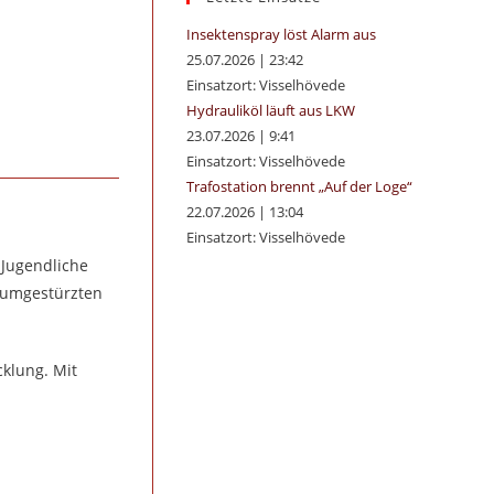
panel.
Insektenspray löst Alarm aus
25.07.2026
|
23:42
Einsatzort: Visselhövede
Hydrauliköl läuft aus LKW
23.07.2026
|
9:41
Einsatzort: Visselhövede
Trafostation brennt „Auf der Loge“
22.07.2026
|
13:04
Einsatzort: Visselhövede
Jugendliche
m umgestürzten
cklung. Mit