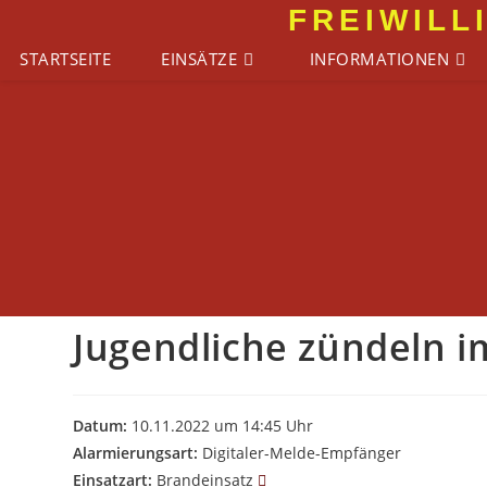
Zum
FREIWILL
Inhalt
STARTSEITE
EINSÄTZE
INFORMATIONEN
springen
Jugendliche zündeln 
Datum:
10.11.2022 um 14:45 Uhr
Alarmierungsart:
Digitaler-Melde-Empfänger
Einsatzart:
Brandeinsatz