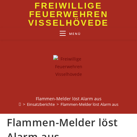
Zum
FREIWILLIGE
Inhalt
FEUERWEHREN
springen
VISSELHÖVEDE
MENÜ
Flammen-Melder löst Alarm aus
>
Einsatzberichte
>
Flammen-Melder löst Alarm aus
Flammen-Melder löst
Alarm aus