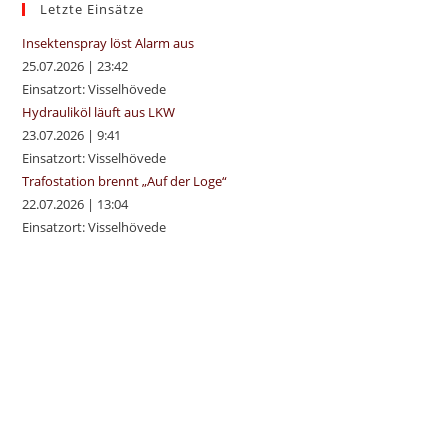
sea
Letzte Einsätze
pan
Insektenspray löst Alarm aus
25.07.2026
|
23:42
Einsatzort: Visselhövede
Hydrauliköl läuft aus LKW
23.07.2026
|
9:41
Einsatzort: Visselhövede
Trafostation brennt „Auf der Loge“
22.07.2026
|
13:04
Einsatzort: Visselhövede