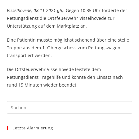
Visselhövede, 08.11.2021 (jh)
. Gegen 10:35 Uhr forderte der
Rettungsdienst die Ortsfeuerwehr Visselhövede zur
Unterstützung auf dem Marktplatz an.
Eine Patientin musste möglichst schonend über eine steile
Treppe aus dem 1. Obergeschoss zum Rettungswagen
transportiert werden.
Die Ortsfeuerwehr Visselhövede leistete dem
Rettungsdienst Tragehilfe und konnte den Einsatz nach
rund 15 Minuten wieder beendet.
Pre
Es
to
Letzte Alarmierung
clo
the