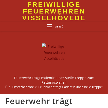
Zum
FREIWILLIGE
Inhalt
FEUERWEHREN
springen
VISSELHÖVEDE
MENÜ
Feuerwehr trägt Patientin über steile Treppe zum
Rettungswagen
>
Einsatzberichte
>
Feuerwehr trägt Patientin über steile Treppe z
Feuerwehr trägt