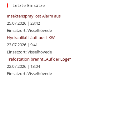
sea
Letzte Einsätze
pan
Insektenspray löst Alarm aus
25.07.2026
|
23:42
Einsatzort: Visselhövede
Hydrauliköl läuft aus LKW
23.07.2026
|
9:41
Einsatzort: Visselhövede
Trafostation brennt „Auf der Loge“
22.07.2026
|
13:04
Einsatzort: Visselhövede