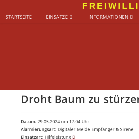
Zum
FREIWILL
Inhalt
STARTSEITE
EINSÄTZE
INFORMATIONEN
springen
Droht Baum zu stürzen
Datum:
29.05.2024 um 17:04 Uhr
Alarmierungsart:
Digitaler-Melde-Empfänger & Sirene
Einsatzart:
Hilfeleistung