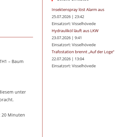
panel.
Insektenspray löst Alarm aus
25.07.2026
|
23:42
Einsatzort: Visselhövede
Hydrauliköl läuft aus LKW
23.07.2026
|
9:41
Einsatzort: Visselhövede
Trafostation brennt „Auf der Loge“
22.07.2026
|
13:04
 „TH1 – Baum
Einsatzort: Visselhövede
 diesem unter
bracht.
t 20 Minuten