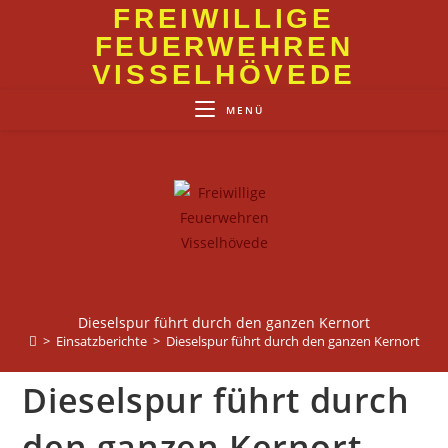
Zum
FREIWILLIGE
Inhalt
FEUERWEHREN
springen
VISSELHÖVEDE
MENÜ
Dieselspur führt durch den ganzen Kernort
>
Einsatzberichte
>
Dieselspur führt durch den ganzen Kernort
Dieselspur führt durch
den ganzen Kernort