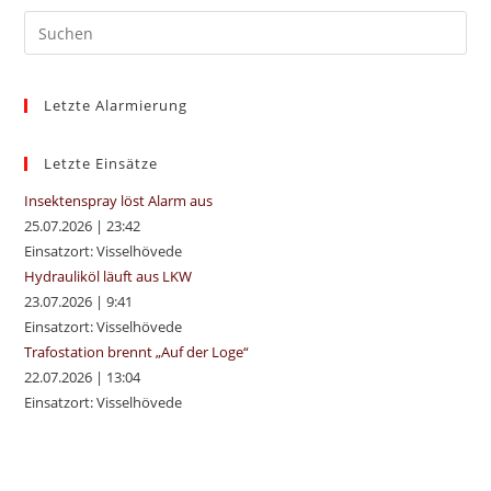
Pre
Es
to
Letzte Alarmierung
clo
the
sea
Letzte Einsätze
pan
Insektenspray löst Alarm aus
25.07.2026
|
23:42
Einsatzort: Visselhövede
Hydrauliköl läuft aus LKW
23.07.2026
|
9:41
Einsatzort: Visselhövede
Trafostation brennt „Auf der Loge“
22.07.2026
|
13:04
Einsatzort: Visselhövede